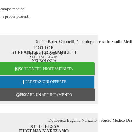
n campo medico:
 i propri pazienti.
DOTTOR
STEFAN BAUER-GAMBELLI
MEDICO CHIRURGO
SPECIALISTA IN
NEUROLOGIA
SCHEDA DEL PROFESSIONISTA
PRESTAZIONI OFFERTE
FISSARE UN APPUNTAMENTO
DOTTORESSA
EUGENIA NARIZANO