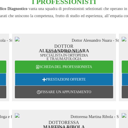
I PROFESSIONISTI
ico Diagnostico
vanta una squadra di professionisti selezionati che operano i
parati che uniscono la competenza, frutto di studio ed esperienza, all’empatia con
DOTTOR
ALESSANDRO NUARA
MEDICO CHIRURGO
SPECIALISTA IN ORTOPEDIA
E TRAUMATOLOGIA
SCHEDA DEL PROFESSIONISTA
PRESTAZIONI OFFERTE
FISSARE UN APPUNTAMENTO
DOTTORESSA
MARTINA RIBOLA