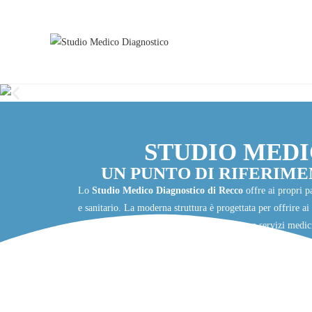
STUDIO MED
UN PUNTO DI RIFERIME
Lo
Studio Medico Diagnostico di Recco
offre ai propri p
e sanitario. La moderna struttura è progettata per offrire a
all’avanguardia, garantisce diagnosi precise e servizi medi
accessibilità, grazie alla presenza di un amp